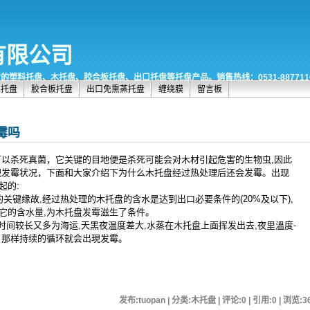
有限公司
料托盘、木托盘、胶合板托盘、出口托盘等托盘产品。销售热线：0531-88771161,史
木托盘
胶合板托盘
出口免熏蒸托盘
缠绕膜
留言板
霉吗
可以杀死真菌，它关键的目地便是杀死可能会对木材引起危害的生物虫,因此
現发霉状况，下面和大家介绍下为什么木托盘经过热处理后还会发霉。出现
起的:
关键缘故,经过热处理的木托盘的含水是达到出口必要条件的(20%及以下),
它的含水量,为木托盘发霉滋生了条件。
时间较长又多为海运,天黑夜温度差大,水蒸在木托盘上面挥发出去,夜里溫度-
日那样持续的循环就会出現发霉。
发布:tuopan | 分类:木托盘 | 评论:0 | 引用:0 | 浏览:
3