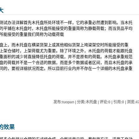
大
测试办法详解首先木托盘所处环境不一样，它的承重必然遭到影响。当木托
的平铺在木托盘时，木托盘所能接受的重量简称为静载荷载；而当货品平均
所能接受的重量我们简称为动载荷载
盘上，而木托盘在横梁货架上或其他相似货架上垮梁架空时所能接受的重
上架仓储时，上架荷载尤为重要。除了环境之外，木托盘的荷载才能跟托盘
重面积的减少将直接降低托盘的荷载，并不是原有的荷载。木托盘承重规范
盘的荷载并不是一个合适的数据，而是多个数据或者区间，而且木托盘的承
同的，要视详细状况而定。所以目前行业内并不存在一个详细的木托盘承重
发布:tuopan | 分类:木托盘 | 评论:0 | 引用:0 | 浏览:
4
的效果