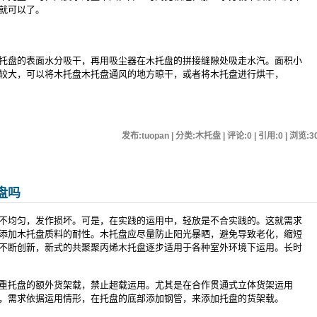
就可以了。
托盘的表面水分吸干，再用吸尘器在木托盘的拼接缝隙处吸走水汽。面积小
较大，可以将木托盘木托盘通风的地方晾干，或者将木托盘进行烘干，
发布:tuopan | 分类:木托盘 | 评论:0 | 引用:0 | 浏览:
3
盘吗
不均匀，发作损坏。可是，在实践的运用中，轻放是不合实践的。这就需求
添加木托盘质料的耐性。木托盘应尽量防止阳光暴晒，避免导致老化，缩短
不断创新，新式的共聚聚丙烯木托盘逐步适用于各种室外环境下运用。长时
重托盘的额外货架载，禁止超载运用。尤其是在合作贯通式立体货架运用
，需求依据运用情形，在托盘的底部添加钢管，来添加托盘的货架载。