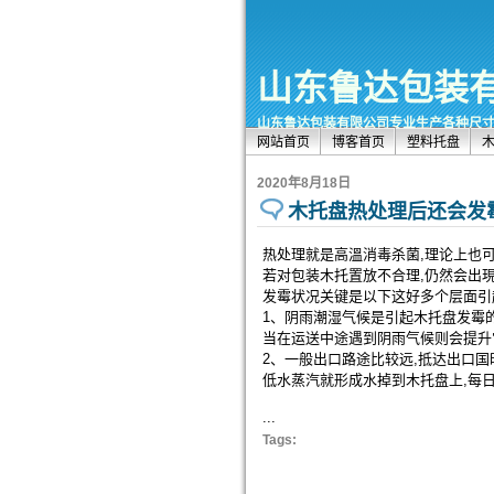
山东鲁达包装
山东鲁达包装有限公司专业生产各种尺寸的塑
网站首页
博客首页
塑料托盘
2020年8月18日
木托盘热处理后还会发
热处理就是高溫消毒杀菌,理论上也
若对包装木托置放不合理,仍然会出
发霉状况关键是以下这好多个层面引
1、阴雨潮湿气候是引起木托盘发霉的
当在运送中途遇到阴雨气候则会提升
2、一般出口路途比较远,抵达出口国
低水蒸汽就形成水掉到木托盘上,每
...
Tags: