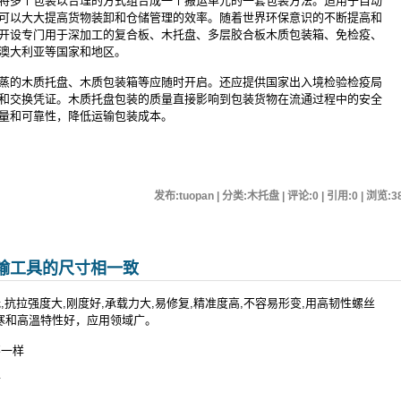
将多个包装以合理的方式组合成一个搬运单元的一套包装方法。适用于自动
可以大大提高货物装卸和仓储管理的效率。随着世界环保意识的不断提高和
开设专门用于深加工的复合板、木托盘、多层胶合板木质包装箱、免检疫、
澳大利亚等国家和地区。
蒸的木质托盘、木质包装箱等应随时开启。还应提供国家出入境检验检疫局
和交换凭证。木质托盘包装的质量直接影响到包装货物在流通过程中的安全
量和可靠性，降低运输包装成本。
发布:tuopan | 分类:木托盘 | 评论:0 | 引用:0 | 浏览:
3
输工具的尺寸相一致
抗拉强度大,刚度好,承载力大,易修复,精准度高,不容易形变,用高韧性螺丝
耐寒和高溫特性好，应用领域广。
一样
寸