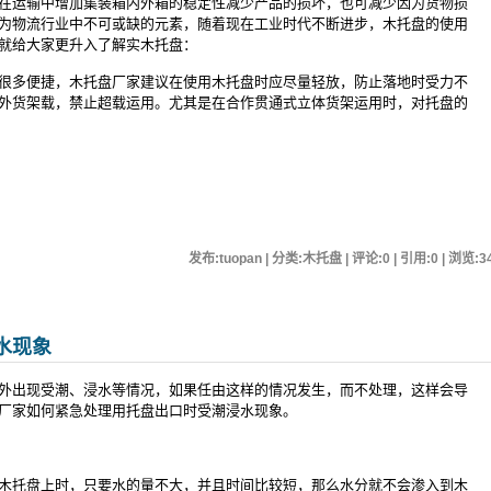
在运输中增加集装箱内外箱的稳定性减少产品的损坏，也可减少因为货物损
为物流行业中不可或缺的元素，随着现在工业时代不断进步，木托盘的使用
就给大家更升入了解实木托盘：
很多便捷，木托盘厂家建议在使用木托盘时应尽量轻放，防止落地时受力不
外货架载，禁止超载运用。尤其是在合作贯通式立体货架运用时，对托盘的
发布:tuopan | 分类:木托盘 | 评论:0 | 引用:0 | 浏览:
3
水现象
外出现受潮、浸水等情况，如果任由这样的情况发生，而不处理，这样会导
厂家如何紧急处理用托盘出口时受潮浸水现象。
木托盘上时，只要水的量不大，并且时间比较短，那么水分就不会渗入到木